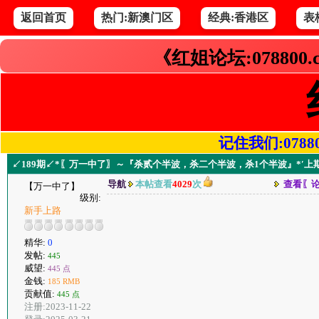
返回首页
热门:新澳门区
经典:香港区
表
《红姐论坛:078800
记住我们:078800.
↙189期↙*〖万一中了〗～『杀贰个半波，杀二个半波，杀1个半波』*′上
导航
本帖查看
4029
次
查看〖
【万一中了】
级别:
新手上路
精华:
0
发帖:
445
威望:
445 点
金钱:
185 RMB
贡献值:
445 点
注册:2023-11-22