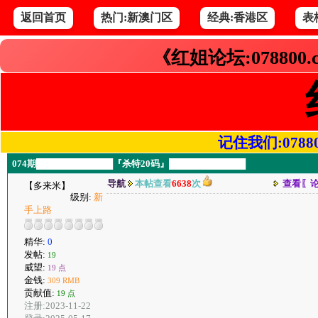
返回首页
热门:新澳门区
经典:香港区
表
《红姐论坛:078800
记住我们:078800.
074期████████████『杀特20码』████████████
导航
本帖查看
6638
次
查看〖
【多来米】
级别:
新
手上路
精华:
0
发帖:
19
威望:
19 点
金钱:
309 RMB
贡献值:
19 点
注册:2023-11-22