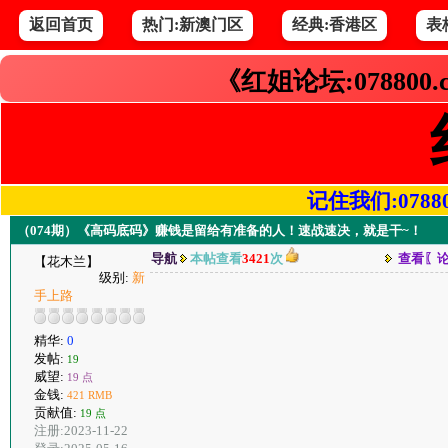
返回首页
热门:新澳门区
经典:香港区
表
《红姐论坛:078800
记住我们:078800.
（074期）《高码底码》赚钱是留给有准备的人！速战速决，就是干~！
导航
本帖查看
3421
次
查看〖
【花木兰】
级别:
新
手上路
精华:
0
发帖:
19
威望:
19 点
金钱:
421 RMB
贡献值:
19 点
注册:2023-11-22