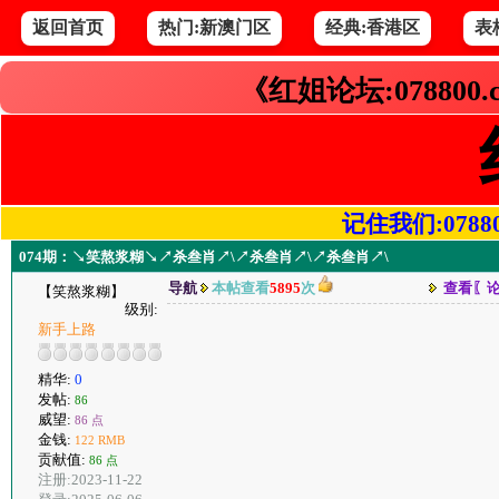
返回首页
热门:新澳门区
经典:香港区
表
《红姐论坛:078800
记住我们:078800.
074期：↘笑熬浆糊↘↗杀叁肖↗\↗杀叁肖↗\↗杀叁肖↗\
导航
本帖查看
5895
次
查看〖
【笑熬浆糊】
级别:
新手上路
精华:
0
发帖:
86
威望:
86 点
金钱:
122 RMB
贡献值:
86 点
注册:2023-11-22