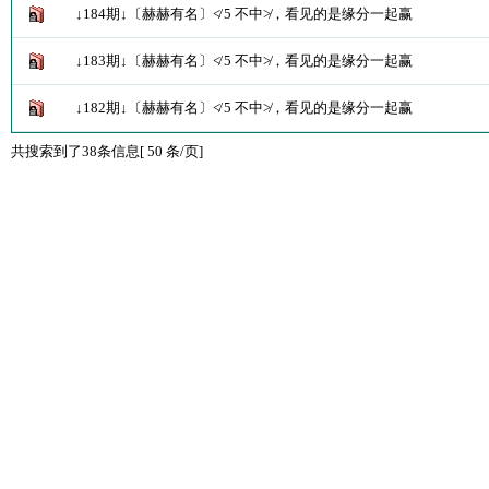
↓184期↓〔赫赫有名〕≮ 5 不中≯，看见的是缘分一起赢
↓183期↓〔赫赫有名〕≮ 5 不中≯，看见的是缘分一起赢
↓182期↓〔赫赫有名〕≮ 5 不中≯，看见的是缘分一起赢
共搜索到了38条信息[ 50 条/页]