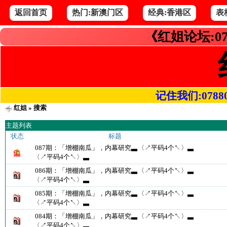
返回首页
热门:新澳门区
经典:香港区
表
《红姐论坛:07
记住我们:078800.
红姐
» 搜索
主题列表
状态
标题
087期：「增棚南瓜」，内幕研究▃〈↗平码4个↖〉▃
〈↗平码4个↖〉▃
086期：「增棚南瓜」，内幕研究▃〈↗平码4个↖〉▃
〈↗平码4个↖〉▃
085期：「增棚南瓜」，内幕研究▃〈↗平码4个↖〉▃
〈↗平码4个↖〉▃
084期：「增棚南瓜」，内幕研究▃〈↗平码4个↖〉▃
〈↗平码4个↖〉▃