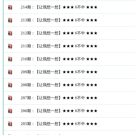
214期：【让我想一想】★★★ 6不中 ★★★
213期：【让我想一想】★★★ 6不中 ★★★
212期：【让我想一想】★★★ 6不中 ★★★
211期：【让我想一想】★★★ 6不中 ★★★
210期：【让我想一想】★★★ 6不中 ★★★
209期：【让我想一想】★★★ 6不中 ★★★
208期：【让我想一想】★★★ 6不中 ★★★
207期：【让我想一想】★★★ 6不中 ★★★
206期：【让我想一想】★★★ 6不中 ★★★
205期：【让我想一想】★★★ 6不中 ★★★