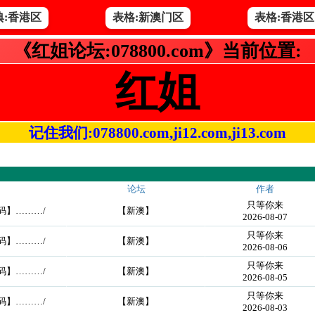
典:香港区
表格:新澳门区
表格:香港区
《红姐论坛:078800.com》当前位置:
红姐
记住我们:078800.com,ji12.com,ji13.com
论坛
作者
只等你来
码】………/
【新澳】
2026-08-07
只等你来
码】………/
【新澳】
2026-08-06
只等你来
码】………/
【新澳】
2026-08-05
只等你来
码】………/
【新澳】
2026-08-03