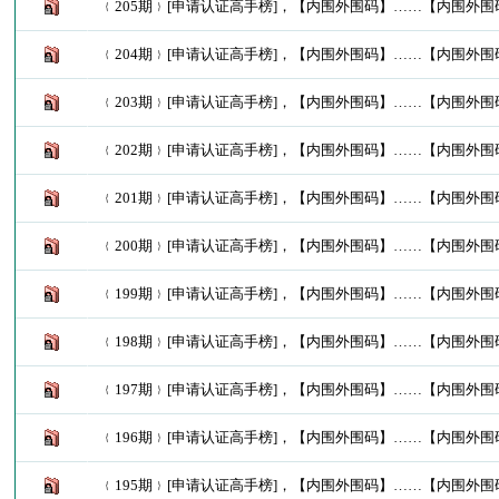
﹛205期﹜[申请认证高手榜]，【内围外围码】……【内围外围
﹛204期﹜[申请认证高手榜]，【内围外围码】……【内围外围
﹛203期﹜[申请认证高手榜]，【内围外围码】……【内围外围
﹛202期﹜[申请认证高手榜]，【内围外围码】……【内围外围
﹛201期﹜[申请认证高手榜]，【内围外围码】……【内围外围
﹛200期﹜[申请认证高手榜]，【内围外围码】……【内围外围
﹛199期﹜[申请认证高手榜]，【内围外围码】……【内围外围
﹛198期﹜[申请认证高手榜]，【内围外围码】……【内围外围
﹛197期﹜[申请认证高手榜]，【内围外围码】……【内围外围
﹛196期﹜[申请认证高手榜]，【内围外围码】……【内围外围
﹛195期﹜[申请认证高手榜]，【内围外围码】……【内围外围