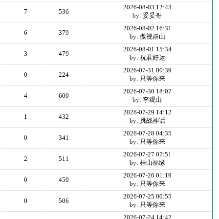
2026-08-03 12:43
7
536
by: 妥妥哥
2026-08-02 16:31
6
379
by: 傲视群山
2026-08-01 15:34
3
479
by: 祝君好运
2026-07-31 00:39
0
224
by: 只等你来
2026-07-30 18:07
4
600
by: 李观山
2026-07-29 14:12
1
432
by: 挑战神话
2026-07-28 04:35
0
341
by: 只等你来
2026-07-27 07:51
2
511
by: 桂山福缘
2026-07-26 01:19
0
459
by: 只等你来
2026-07-25 00:55
0
506
by: 只等你来
2026-07-24 14:42