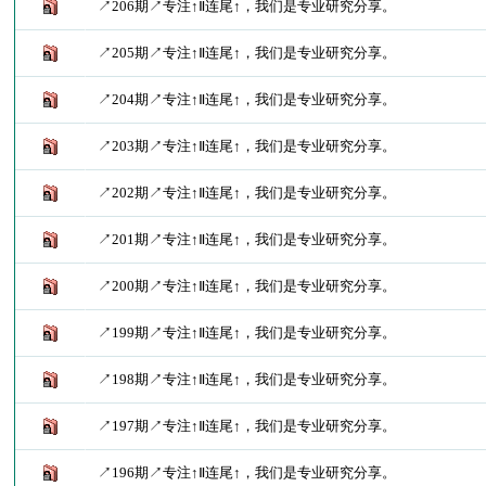
↗206期↗专注↑Ⅱ连尾↑，我们是专业研究分享。
↗205期↗专注↑Ⅱ连尾↑，我们是专业研究分享。
↗204期↗专注↑Ⅱ连尾↑，我们是专业研究分享。
↗203期↗专注↑Ⅱ连尾↑，我们是专业研究分享。
↗202期↗专注↑Ⅱ连尾↑，我们是专业研究分享。
↗201期↗专注↑Ⅱ连尾↑，我们是专业研究分享。
↗200期↗专注↑Ⅱ连尾↑，我们是专业研究分享。
↗199期↗专注↑Ⅱ连尾↑，我们是专业研究分享。
↗198期↗专注↑Ⅱ连尾↑，我们是专业研究分享。
↗197期↗专注↑Ⅱ连尾↑，我们是专业研究分享。
↗196期↗专注↑Ⅱ连尾↑，我们是专业研究分享。