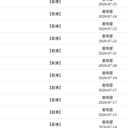
【新澳】
2026-07-25
黄明星
【新澳】
2026-07-24
黄明星
【新澳】
2026-07-23
黄明星
【新澳】
2026-07-22
黄明星
【新澳】
2026-07-21
黄明星
【新澳】
2026-07-20
黄明星
【新澳】
2026-07-19
黄明星
【新澳】
2026-07-17
黄明星
【新澳】
2026-07-17
黄明星
【新澳】
2026-07-15
黄明星
【新澳】
2026-07-14