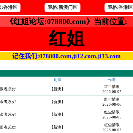
典:香港区
表格:新澳门区
表格:香港区
《红姐论坛:078800.com》当前位置:
红姐
记住我们:078800.com,ji12.com,ji13.com
论坛
作者
红尘情歌
！跟者必发!
【新澳】
2026-08-07
红尘情歌
！跟者必发!
【新澳】
2026-08-06
红尘情歌
！跟者必发!
【新澳】
2026-08-05
红尘情歌
！跟者必发!
【新澳】
2026-08-03