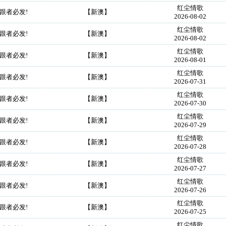
红尘情歌
！跟者必发!
【新澳】
2026-08-02
红尘情歌
！跟者必发!
【新澳】
2026-08-02
红尘情歌
！跟者必发!
【新澳】
2026-08-01
红尘情歌
！跟者必发!
【新澳】
2026-07-31
红尘情歌
！跟者必发!
【新澳】
2026-07-30
红尘情歌
！跟者必发!
【新澳】
2026-07-29
红尘情歌
！跟者必发!
【新澳】
2026-07-28
红尘情歌
！跟者必发!
【新澳】
2026-07-27
红尘情歌
！跟者必发!
【新澳】
2026-07-26
红尘情歌
！跟者必发!
【新澳】
2026-07-25
红尘情歌