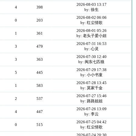
2026-08-03 13:17
4
398
by: 徐生
2026-08-02 06:06
0
203
by: 红尘情歌
2026-08-01 05:26
1
361
by: 老头子爱小妞
2026-07-31 16:53
3
479
by: 心灵
2026-07-30 12:40
3
363
by: 闽东七匹狼
2026-07-29 17:38
5
445
by: 小小书童
2026-07-28 13:45
1
583
by: 莫家千金
2026-07-27 15:46
2
537
by: 路路姐姐
2026-07-26 13:09
4
447
by: 李云
2026-07-25 04:42
0
515
by: 红尘情歌
2026-07-24 20:30