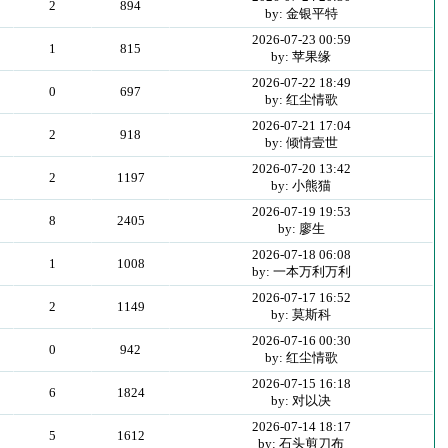
2
894
by: 金银平特
2026-07-23 00:59
1
815
by: 苹果缘
2026-07-22 18:49
0
697
by: 红尘情歌
2026-07-21 17:04
2
918
by: 倾情壹世
2026-07-20 13:42
2
1197
by: 小熊猫
2026-07-19 19:53
8
2405
by: 廖生
2026-07-18 06:08
1
1008
by: 一本万利万利
2026-07-17 16:52
2
1149
by: 莫斯科
2026-07-16 00:30
0
942
by: 红尘情歌
2026-07-15 16:18
6
1824
by: 对以决
2026-07-14 18:17
5
1612
by: 石头剪刀布