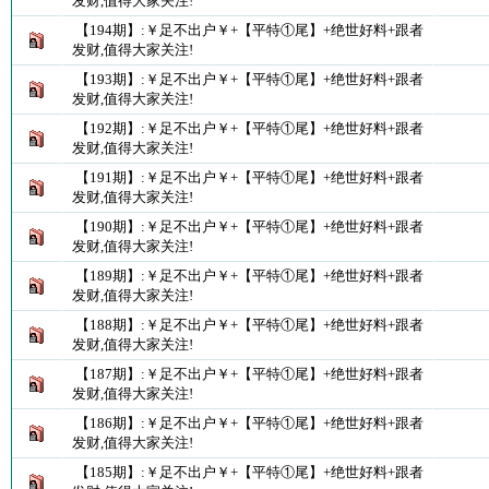
发财,值得大家关注!
【194期】:￥足不出户￥+【平特①尾】+绝世好料+跟者
发财,值得大家关注!
【193期】:￥足不出户￥+【平特①尾】+绝世好料+跟者
发财,值得大家关注!
【192期】:￥足不出户￥+【平特①尾】+绝世好料+跟者
发财,值得大家关注!
【191期】:￥足不出户￥+【平特①尾】+绝世好料+跟者
发财,值得大家关注!
【190期】:￥足不出户￥+【平特①尾】+绝世好料+跟者
发财,值得大家关注!
【189期】:￥足不出户￥+【平特①尾】+绝世好料+跟者
发财,值得大家关注!
【188期】:￥足不出户￥+【平特①尾】+绝世好料+跟者
发财,值得大家关注!
【187期】:￥足不出户￥+【平特①尾】+绝世好料+跟者
发财,值得大家关注!
【186期】:￥足不出户￥+【平特①尾】+绝世好料+跟者
发财,值得大家关注!
【185期】:￥足不出户￥+【平特①尾】+绝世好料+跟者