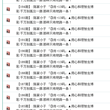
彩.千万别孤注一掷.那样只有绝路一条！
【194期】: 陈家小子 『③肖+13码』▲用心和理智去博
彩.千万别孤注一掷.那样只有绝路一条！
【193期】: 陈家小子 『③肖+13码』▲用心和理智去博
彩.千万别孤注一掷.那样只有绝路一条！
【192期】: 陈家小子 『③肖+13码』▲用心和理智去博
彩.千万别孤注一掷.那样只有绝路一条！
【191期】: 陈家小子 『③肖+13码』▲用心和理智去博
彩.千万别孤注一掷.那样只有绝路一条！
【190期】: 陈家小子 『③肖+13码』▲用心和理智去博
彩.千万别孤注一掷.那样只有绝路一条！
【189期】: 陈家小子 『③肖+13码』▲用心和理智去博
彩.千万别孤注一掷.那样只有绝路一条！
【188期】: 陈家小子 『③肖+13码』▲用心和理智去博
彩.千万别孤注一掷.那样只有绝路一条！
【187期】: 陈家小子 『③肖+13码』▲用心和理智去博
彩.千万别孤注一掷.那样只有绝路一条！
【186期】: 陈家小子 『③肖+13码』▲用心和理智去博
彩.千万别孤注一掷.那样只有绝路一条！
【185期】: 陈家小子 『③肖+13码』▲用心和理智去博