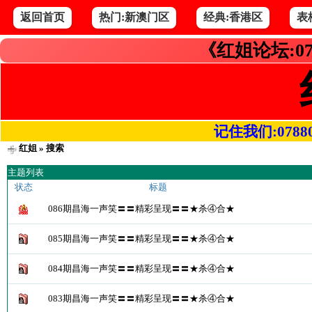
返回首页
热门:新澳门区
经典:香港区
表
《红姐论坛:07
记住我们:078800.
红姐
» 搜索
主题列表
状态
标题
086期昌海一声笑〓〓精彩呈现〓〓★杀④合★
085期昌海一声笑〓〓精彩呈现〓〓★杀④合★
084期昌海一声笑〓〓精彩呈现〓〓★杀④合★
083期昌海一声笑〓〓精彩呈现〓〓★杀④合★