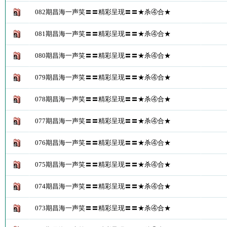
082期昌海一声笑〓〓精彩呈现〓〓★杀④合★
081期昌海一声笑〓〓精彩呈现〓〓★杀④合★
080期昌海一声笑〓〓精彩呈现〓〓★杀④合★
079期昌海一声笑〓〓精彩呈现〓〓★杀④合★
078期昌海一声笑〓〓精彩呈现〓〓★杀④合★
077期昌海一声笑〓〓精彩呈现〓〓★杀④合★
076期昌海一声笑〓〓精彩呈现〓〓★杀④合★
075期昌海一声笑〓〓精彩呈现〓〓★杀④合★
074期昌海一声笑〓〓精彩呈现〓〓★杀④合★
073期昌海一声笑〓〓精彩呈现〓〓★杀④合★