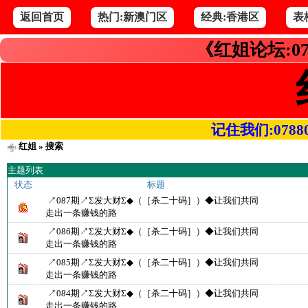
返回首页
热门:新澳门区
经典:香港区
表
《红姐论坛:07
记住我们:078800.
红姐
» 搜索
主题列表
状态
标题
↗087期↗Σ发大财Σ◆（［杀二十码］）◆让我们共同
走出一条赚钱的路
↗086期↗Σ发大财Σ◆（［杀二十码］）◆让我们共同
走出一条赚钱的路
↗085期↗Σ发大财Σ◆（［杀二十码］）◆让我们共同
走出一条赚钱的路
↗084期↗Σ发大财Σ◆（［杀二十码］）◆让我们共同
走出一条赚钱的路