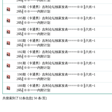
2码╢※※====内附计划
196期《卡通男》吉利论坛独家发表=====※※╟六肖+1
2码╢※※====内附计划
195期《卡通男》吉利论坛独家发表=====※※╟六肖+1
2码╢※※====内附计划
194期《卡通男》吉利论坛独家发表=====※※╟六肖+1
2码╢※※====内附计划
193期《卡通男》吉利论坛独家发表=====※※╟六肖+1
2码╢※※====内附计划
192期《卡通男》吉利论坛独家发表=====※※╟六肖+1
2码╢※※====内附计划
191期《卡通男》吉利论坛独家发表=====※※╟六肖+1
2码╢※※====内附计划
190期《卡通男》吉利论坛独家发表=====※※╟六肖+1
2码╢※※====内附计划
189期《卡通男》吉利论坛独家发表=====※※╟六肖+1
2码╢※※====内附计划
共搜索到了32条信息[ 50 条/页]