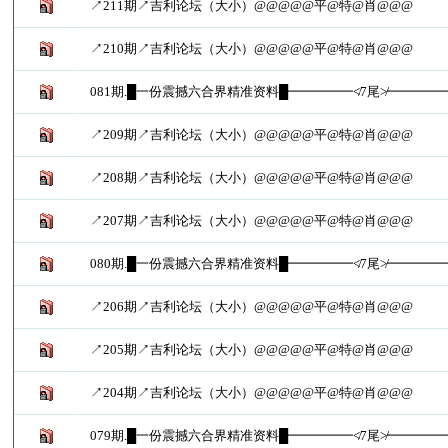
↗211期↗吉利论坛（大小）@@@@@平@特@肖@@@
↗210期↗吉利论坛（大小）@@@@@平@特@肖@@@
081期.█一份震撼六合界精准资料█━━━━━≮7尾≯━━━━
↗209期↗吉利论坛（大小）@@@@@平@特@肖@@@
↗208期↗吉利论坛（大小）@@@@@平@特@肖@@@
↗207期↗吉利论坛（大小）@@@@@平@特@肖@@@
080期.█一份震撼六合界精准资料█━━━━━≮7尾≯━━━━
↗206期↗吉利论坛（大小）@@@@@平@特@肖@@@
↗205期↗吉利论坛（大小）@@@@@平@特@肖@@@
↗204期↗吉利论坛（大小）@@@@@平@特@肖@@@
079期.█一份震撼六合界精准资料█━━━━━≮7尾≯━━━━