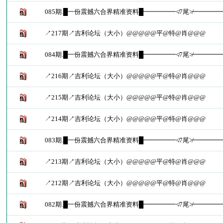
085期.█一份震撼六合界精准资料█━━━━━≮7尾≯━━━━
↗217期↗吉利论坛（大小）@@@@@平@特@肖@@@
084期.█一份震撼六合界精准资料█━━━━━≮7尾≯━━━━
↗216期↗吉利论坛（大小）@@@@@平@特@肖@@@
↗215期↗吉利论坛（大小）@@@@@平@特@肖@@@
↗214期↗吉利论坛（大小）@@@@@平@特@肖@@@
083期.█一份震撼六合界精准资料█━━━━━≮7尾≯━━━━
↗213期↗吉利论坛（大小）@@@@@平@特@肖@@@
↗212期↗吉利论坛（大小）@@@@@平@特@肖@@@
082期.█一份震撼六合界精准资料█━━━━━≮7尾≯━━━━