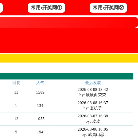
常用:开奖网①
常用:开奖网②
回复
人气
最后发表
2026-08-08 18:42
13
1589
by: 欣欣向荣荣
2026-08-08 16:37
1
134
by: 玄机子
2026-08-07 16:39
13
1055
by: 皮皮
2026-08-06 18:05
5
194
by: 武夷山忍