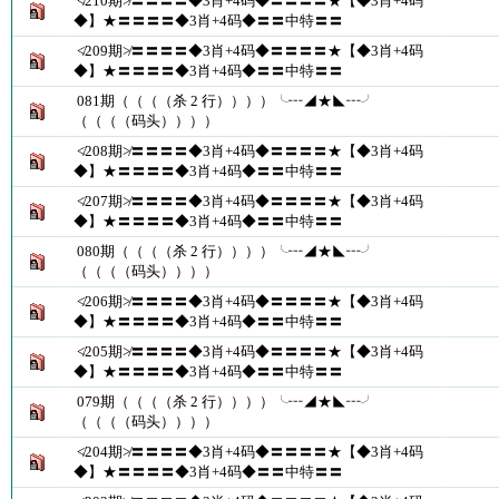
≮210期≯〓〓〓〓◆3肖+4码◆〓〓〓〓★【◆3肖+4码
◆】★〓〓〓〓◆3肖+4码◆〓〓中特〓〓
≮209期≯〓〓〓〓◆3肖+4码◆〓〓〓〓★【◆3肖+4码
◆】★〓〓〓〓◆3肖+4码◆〓〓中特〓〓
081期（（（（杀 2 行））））╰┅◢★◣┅╯
（（（（码头））））
≮208期≯〓〓〓〓◆3肖+4码◆〓〓〓〓★【◆3肖+4码
◆】★〓〓〓〓◆3肖+4码◆〓〓中特〓〓
≮207期≯〓〓〓〓◆3肖+4码◆〓〓〓〓★【◆3肖+4码
◆】★〓〓〓〓◆3肖+4码◆〓〓中特〓〓
080期（（（（杀 2 行））））╰┅◢★◣┅╯
（（（（码头））））
≮206期≯〓〓〓〓◆3肖+4码◆〓〓〓〓★【◆3肖+4码
◆】★〓〓〓〓◆3肖+4码◆〓〓中特〓〓
≮205期≯〓〓〓〓◆3肖+4码◆〓〓〓〓★【◆3肖+4码
◆】★〓〓〓〓◆3肖+4码◆〓〓中特〓〓
079期（（（（杀 2 行））））╰┅◢★◣┅╯
（（（（码头））））
≮204期≯〓〓〓〓◆3肖+4码◆〓〓〓〓★【◆3肖+4码
◆】★〓〓〓〓◆3肖+4码◆〓〓中特〓〓