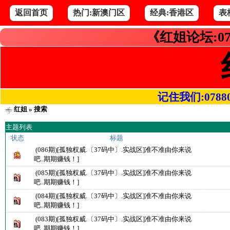
返回首页
热门:新澳门区
经典:香港区
表
《红姐论坛:07
记住我们:078800.
红姐
» 搜索
主题列表
状态
标题
(086期)[孤独权威.〔37码中〕.实战区]准不准由你来说
吧..期期赚钱！]
(085期)[孤独权威.〔37码中〕.实战区]准不准由你来说
吧..期期赚钱！]
(084期)[孤独权威.〔37码中〕.实战区]准不准由你来说
吧..期期赚钱！]
(083期)[孤独权威.〔37码中〕.实战区]准不准由你来说
吧..期期赚钱！]