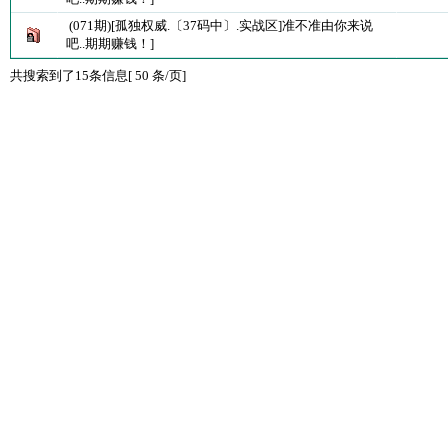
(071期)[孤独权威.〔37码中〕.实战区]准不准由你来说
吧..期期赚钱！]
共搜索到了15条信息[ 50 条/页]