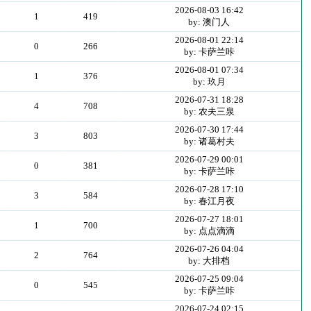
2026-08-03 16:42
1
419
by: 澳门人
2026-08-01 22:14
0
266
by: 卡萨兰咔
2026-08-01 07:34
1
376
by: 玖月
2026-07-31 18:28
4
708
by: 农夫三泉
2026-07-30 17:44
3
803
by: 诸葛村夫
2026-07-29 00:01
0
381
by: 卡萨兰咔
2026-07-28 17:10
3
584
by: 春江月夜
2026-07-27 18:01
1
700
by: 点点滴滴
2026-07-26 04:04
2
764
by: 大排档
2026-07-25 09:04
0
545
by: 卡萨兰咔
2026-07-24 02:15