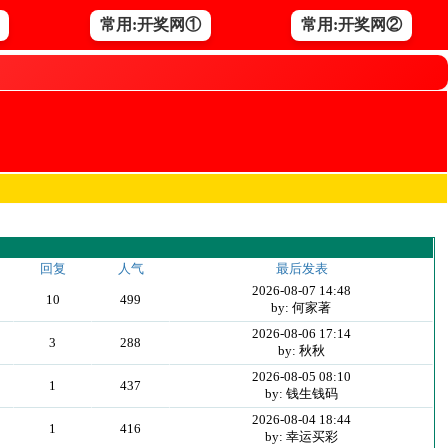
常用:开奖网①
常用:开奖网②
回复
人气
最后发表
2026-08-07 14:48
10
499
by: 何家著
2026-08-06 17:14
3
288
by: 秋秋
2026-08-05 08:10
1
437
by: 钱生钱码
2026-08-04 18:44
1
416
by: 幸运买彩