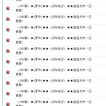
↘207期↙★{罗中}★★（卍Ⅳ头卍）★★连连大中！已
更新!
↘206期↙★{罗中}★★（卍Ⅳ头卍）★★连连大中！已
更新!
↘205期↙★{罗中}★★（卍Ⅳ头卍）★★连连大中！已
更新!
↘204期↙★{罗中}★★（卍Ⅳ头卍）★★连连大中！已
更新!
↘203期↙★{罗中}★★（卍Ⅳ头卍）★★连连大中！已
更新!
↘202期↙★{罗中}★★（卍Ⅳ头卍）★★连连大中！已
更新!
↘201期↙★{罗中}★★（卍Ⅳ头卍）★★连连大中！已
更新!
↘200期↙★{罗中}★★（卍Ⅳ头卍）★★连连大中！已
更新!
↘199期↙★{罗中}★★（卍Ⅳ头卍）★★连连大中！已
更新!
↘198期↙★{罗中}★★（卍Ⅳ头卍）★★连连大中！已