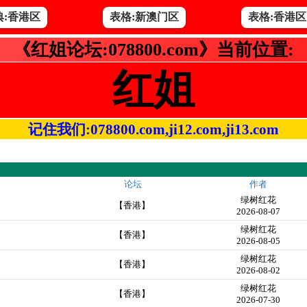
典:香港区
表格:新澳门区
表格:香港区
《红姐论坛:078800.com》当前位置:
红姐
记住我们:078800.com,ji12.com,ji13.com
论坛
作者
绿树红花
【香港】
2026-08-07
绿树红花
【香港】
2026-08-05
绿树红花
【香港】
2026-08-02
绿树红花
【香港】
2026-07-30