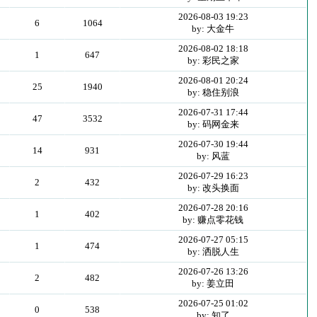
2026-08-03 19:23
6
1064
by: 大金牛
2026-08-02 18:18
1
647
by: 彩民之家
2026-08-01 20:24
25
1940
by: 稳住别浪
2026-07-31 17:44
47
3532
by: 码网金来
2026-07-30 19:44
14
931
by: 风蓝
2026-07-29 16:23
2
432
by: 改头换面
2026-07-28 20:16
1
402
by: 赚点零花钱
2026-07-27 05:15
1
474
by: 洒脱人生
2026-07-26 13:26
2
482
by: 姜立田
2026-07-25 01:02
0
538
by: 知了