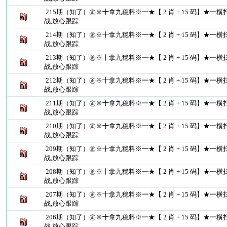
215期（知了）㊣※十拿九稳料※━★【 2 肖 + 15 码】★━
战,放心跟踪
214期（知了）㊣※十拿九稳料※━★【 2 肖 + 15 码】★━
战,放心跟踪
213期（知了）㊣※十拿九稳料※━★【 2 肖 + 15 码】★━
战,放心跟踪
212期（知了）㊣※十拿九稳料※━★【 2 肖 + 15 码】★━
战,放心跟踪
211期（知了）㊣※十拿九稳料※━★【 2 肖 + 15 码】★━
战,放心跟踪
210期（知了）㊣※十拿九稳料※━★【 2 肖 + 15 码】★━
战,放心跟踪
209期（知了）㊣※十拿九稳料※━★【 2 肖 + 15 码】★━
战,放心跟踪
208期（知了）㊣※十拿九稳料※━★【 2 肖 + 15 码】★━
战,放心跟踪
207期（知了）㊣※十拿九稳料※━★【 2 肖 + 15 码】★━
战,放心跟踪
206期（知了）㊣※十拿九稳料※━★【 2 肖 + 15 码】★━
战,放心跟踪