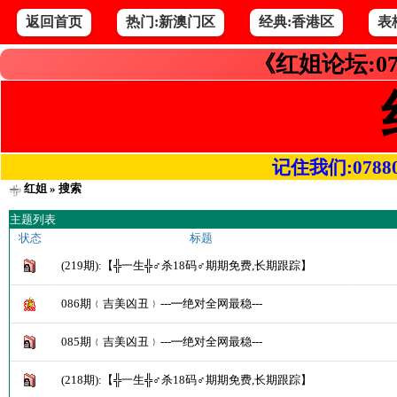
返回首页
热门:新澳门区
经典:香港区
表
《红姐论坛:07
记住我们:078800.
红姐
» 搜索
主题列表
状态
标题
(219期):【╬一生╬♂杀18码♂期期免费,长期跟踪】
086期﹛吉美凶丑﹜---━绝对全网最稳---
085期﹛吉美凶丑﹜---━绝对全网最稳---
(218期):【╬一生╬♂杀18码♂期期免费,长期跟踪】