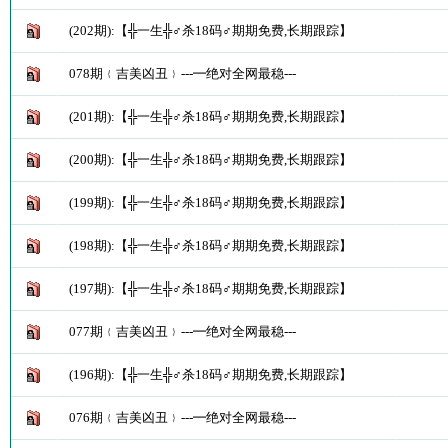
(202期):【╬一生╬♂杀18码♂期期免费,长期跟踪】
078期﹛吉美凶丑﹜---━绝对全网最稳---
(201期):【╬一生╬♂杀18码♂期期免费,长期跟踪】
(200期):【╬一生╬♂杀18码♂期期免费,长期跟踪】
(199期):【╬一生╬♂杀18码♂期期免费,长期跟踪】
(198期):【╬一生╬♂杀18码♂期期免费,长期跟踪】
(197期):【╬一生╬♂杀18码♂期期免费,长期跟踪】
077期﹛吉美凶丑﹜---━绝对全网最稳---
(196期):【╬一生╬♂杀18码♂期期免费,长期跟踪】
076期﹛吉美凶丑﹜---━绝对全网最稳---