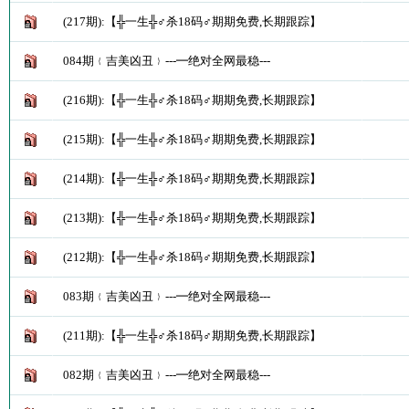
(217期):【╬一生╬♂杀18码♂期期免费,长期跟踪】
084期﹛吉美凶丑﹜---━绝对全网最稳---
(216期):【╬一生╬♂杀18码♂期期免费,长期跟踪】
(215期):【╬一生╬♂杀18码♂期期免费,长期跟踪】
(214期):【╬一生╬♂杀18码♂期期免费,长期跟踪】
(213期):【╬一生╬♂杀18码♂期期免费,长期跟踪】
(212期):【╬一生╬♂杀18码♂期期免费,长期跟踪】
083期﹛吉美凶丑﹜---━绝对全网最稳---
(211期):【╬一生╬♂杀18码♂期期免费,长期跟踪】
082期﹛吉美凶丑﹜---━绝对全网最稳---