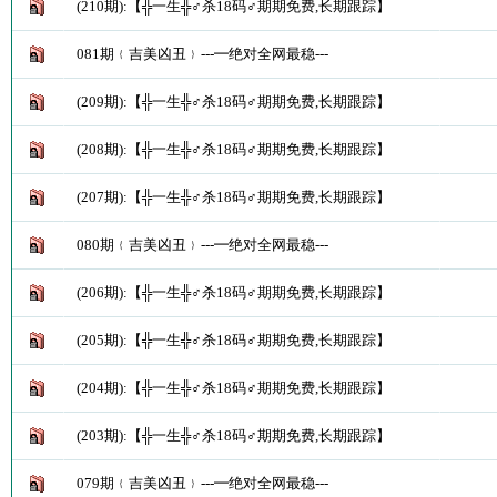
(210期):【╬一生╬♂杀18码♂期期免费,长期跟踪】
081期﹛吉美凶丑﹜---━绝对全网最稳---
(209期):【╬一生╬♂杀18码♂期期免费,长期跟踪】
(208期):【╬一生╬♂杀18码♂期期免费,长期跟踪】
(207期):【╬一生╬♂杀18码♂期期免费,长期跟踪】
080期﹛吉美凶丑﹜---━绝对全网最稳---
(206期):【╬一生╬♂杀18码♂期期免费,长期跟踪】
(205期):【╬一生╬♂杀18码♂期期免费,长期跟踪】
(204期):【╬一生╬♂杀18码♂期期免费,长期跟踪】
(203期):【╬一生╬♂杀18码♂期期免费,长期跟踪】
079期﹛吉美凶丑﹜---━绝对全网最稳---