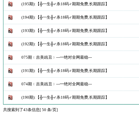
(195期):【╬一生╬♂杀18码♂期期免费,长期跟踪】
(194期):【╬一生╬♂杀18码♂期期免费,长期跟踪】
(193期):【╬一生╬♂杀18码♂期期免费,长期跟踪】
(192期):【╬一生╬♂杀18码♂期期免费,长期跟踪】
075期﹛吉美凶丑﹜---━绝对全网最稳---
(191期):【╬一生╬♂杀18码♂期期免费,长期跟踪】
074期﹛吉美凶丑﹜---━绝对全网最稳---
(190期):【╬一生╬♂杀18码♂期期免费,长期跟踪】
共搜索到了43条信息[ 50 条/页]