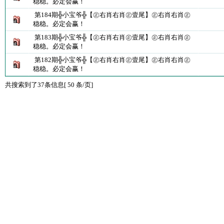
稳稳。必定会赢！
第184期╬小宝爷╬【㊣右肖右肖㊣壹尾】㊣右肖右肖㊣
稳稳。必定会赢！
第183期╬小宝爷╬【㊣右肖右肖㊣壹尾】㊣右肖右肖㊣
稳稳。必定会赢！
第182期╬小宝爷╬【㊣右肖右肖㊣壹尾】㊣右肖右肖㊣
稳稳。必定会赢！
共搜索到了37条信息[ 50 条/页]