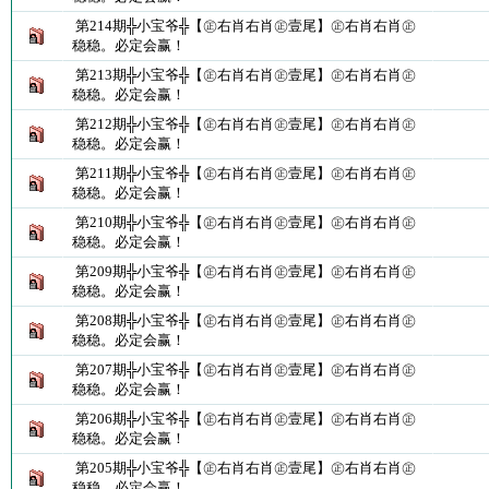
第214期╬小宝爷╬【㊣右肖右肖㊣壹尾】㊣右肖右肖㊣
稳稳。必定会赢！
第213期╬小宝爷╬【㊣右肖右肖㊣壹尾】㊣右肖右肖㊣
稳稳。必定会赢！
第212期╬小宝爷╬【㊣右肖右肖㊣壹尾】㊣右肖右肖㊣
稳稳。必定会赢！
第211期╬小宝爷╬【㊣右肖右肖㊣壹尾】㊣右肖右肖㊣
稳稳。必定会赢！
第210期╬小宝爷╬【㊣右肖右肖㊣壹尾】㊣右肖右肖㊣
稳稳。必定会赢！
第209期╬小宝爷╬【㊣右肖右肖㊣壹尾】㊣右肖右肖㊣
稳稳。必定会赢！
第208期╬小宝爷╬【㊣右肖右肖㊣壹尾】㊣右肖右肖㊣
稳稳。必定会赢！
第207期╬小宝爷╬【㊣右肖右肖㊣壹尾】㊣右肖右肖㊣
稳稳。必定会赢！
第206期╬小宝爷╬【㊣右肖右肖㊣壹尾】㊣右肖右肖㊣
稳稳。必定会赢！
第205期╬小宝爷╬【㊣右肖右肖㊣壹尾】㊣右肖右肖㊣
稳稳。必定会赢！