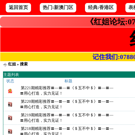
返回首页
热门:新澳门区
经典:香港区
表
《红姐论坛:07
记住我们:078800.
红姐
» 搜索
主题列表
状态
标题
第221期精彩推荐〓—〓—〓《＄五不中＄》〓—〓—
〓用心打造，实力见证！
第220期精彩推荐〓—〓—〓《＄五不中＄》〓—〓—
〓用心打造，实力见证！
第219期精彩推荐〓—〓—〓《＄五不中＄》〓—〓—
〓用心打造，实力见证！
第218期精彩推荐〓—〓—〓《＄五不中＄》〓—〓—
〓用心打造，实力见证！