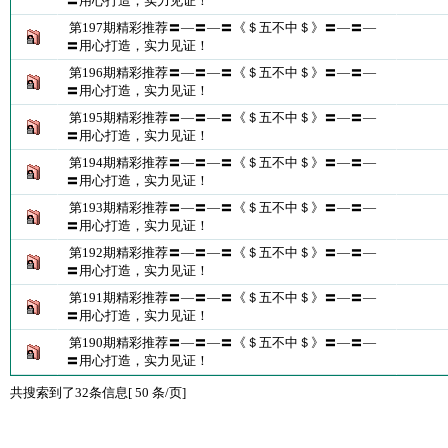
〓用心打造，实力见证！
第197期精彩推荐〓—〓—〓《＄五不中＄》〓—〓—
〓用心打造，实力见证！
第196期精彩推荐〓—〓—〓《＄五不中＄》〓—〓—
〓用心打造，实力见证！
第195期精彩推荐〓—〓—〓《＄五不中＄》〓—〓—
〓用心打造，实力见证！
第194期精彩推荐〓—〓—〓《＄五不中＄》〓—〓—
〓用心打造，实力见证！
第193期精彩推荐〓—〓—〓《＄五不中＄》〓—〓—
〓用心打造，实力见证！
第192期精彩推荐〓—〓—〓《＄五不中＄》〓—〓—
〓用心打造，实力见证！
第191期精彩推荐〓—〓—〓《＄五不中＄》〓—〓—
〓用心打造，实力见证！
第190期精彩推荐〓—〓—〓《＄五不中＄》〓—〓—
〓用心打造，实力见证！
共搜索到了32条信息[ 50 条/页]