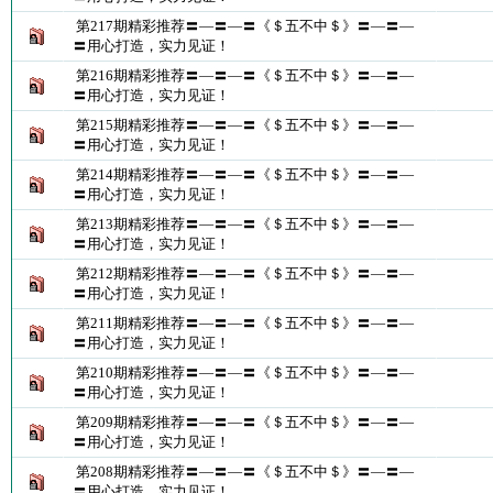
第217期精彩推荐〓—〓—〓《＄五不中＄》〓—〓—
〓用心打造，实力见证！
第216期精彩推荐〓—〓—〓《＄五不中＄》〓—〓—
〓用心打造，实力见证！
第215期精彩推荐〓—〓—〓《＄五不中＄》〓—〓—
〓用心打造，实力见证！
第214期精彩推荐〓—〓—〓《＄五不中＄》〓—〓—
〓用心打造，实力见证！
第213期精彩推荐〓—〓—〓《＄五不中＄》〓—〓—
〓用心打造，实力见证！
第212期精彩推荐〓—〓—〓《＄五不中＄》〓—〓—
〓用心打造，实力见证！
第211期精彩推荐〓—〓—〓《＄五不中＄》〓—〓—
〓用心打造，实力见证！
第210期精彩推荐〓—〓—〓《＄五不中＄》〓—〓—
〓用心打造，实力见证！
第209期精彩推荐〓—〓—〓《＄五不中＄》〓—〓—
〓用心打造，实力见证！
第208期精彩推荐〓—〓—〓《＄五不中＄》〓—〓—
〓用心打造，实力见证！