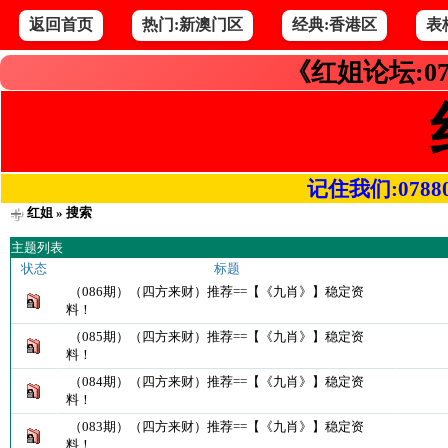
返回首页
热门:新澳门区
经典:香港区
表
《红姐论坛:07
记住我们:078800.
红姐
» 搜索
主题列表
状态
标题
（086期）（四方来财）推荐==【《九肖》】稳定资
料！
（085期）（四方来财）推荐==【《九肖》】稳定资
料！
（084期）（四方来财）推荐==【《九肖》】稳定资
料！
（083期）（四方来财）推荐==【《九肖》】稳定资
料！