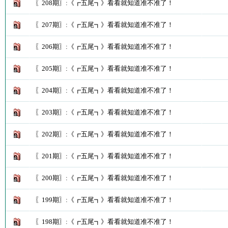
〖208期〗:《┏五尾┓》看看就知道准不准了！
〖207期〗:《┏五尾┓》看看就知道准不准了！
〖206期〗:《┏五尾┓》看看就知道准不准了！
〖205期〗:《┏五尾┓》看看就知道准不准了！
〖204期〗:《┏五尾┓》看看就知道准不准了！
〖203期〗:《┏五尾┓》看看就知道准不准了！
〖202期〗:《┏五尾┓》看看就知道准不准了！
〖201期〗:《┏五尾┓》看看就知道准不准了！
〖200期〗:《┏五尾┓》看看就知道准不准了！
〖199期〗:《┏五尾┓》看看就知道准不准了！
〖198期〗:《┏五尾┓》看看就知道准不准了！