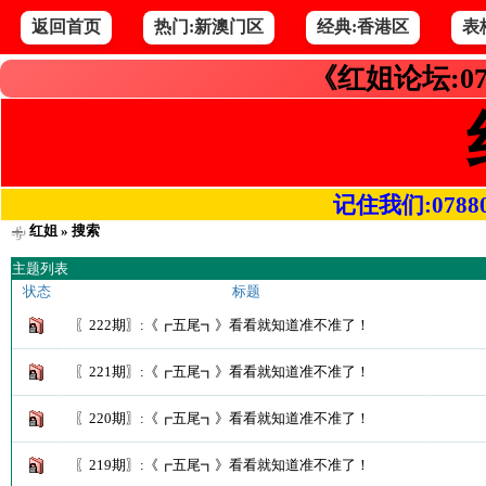
返回首页
热门:新澳门区
经典:香港区
表
《红姐论坛:07
记住我们:078800.
红姐
» 搜索
主题列表
状态
标题
〖222期〗:《┏五尾┓》看看就知道准不准了！
〖221期〗:《┏五尾┓》看看就知道准不准了！
〖220期〗:《┏五尾┓》看看就知道准不准了！
〖219期〗:《┏五尾┓》看看就知道准不准了！