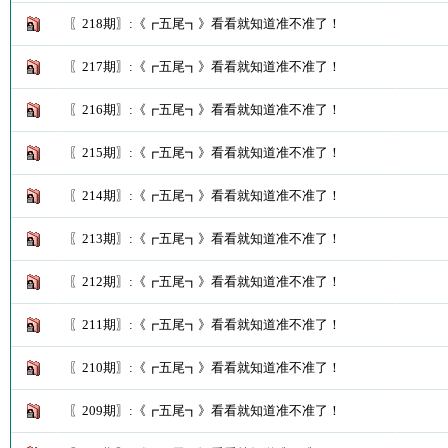
〖218期〗:《┏五尾┓》看看就知道准不准了！
〖217期〗:《┏五尾┓》看看就知道准不准了！
〖216期〗:《┏五尾┓》看看就知道准不准了！
〖215期〗:《┏五尾┓》看看就知道准不准了！
〖214期〗:《┏五尾┓》看看就知道准不准了！
〖213期〗:《┏五尾┓》看看就知道准不准了！
〖212期〗:《┏五尾┓》看看就知道准不准了！
〖211期〗:《┏五尾┓》看看就知道准不准了！
〖210期〗:《┏五尾┓》看看就知道准不准了！
〖209期〗:《┏五尾┓》看看就知道准不准了！