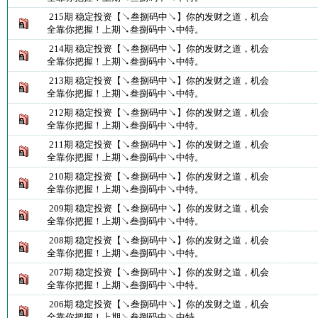
215期 稳定投资【↘叁捌码中↘】你的发财之道，机会
全靠你把握！上期↘叁捌码中↘中特。
214期 稳定投资【↘叁捌码中↘】你的发财之道，机会
全靠你把握！上期↘叁捌码中↘中特。
213期 稳定投资【↘叁捌码中↘】你的发财之道，机会
全靠你把握！上期↘叁捌码中↘中特。
212期 稳定投资【↘叁捌码中↘】你的发财之道，机会
全靠你把握！上期↘叁捌码中↘中特。
211期 稳定投资【↘叁捌码中↘】你的发财之道，机会
全靠你把握！上期↘叁捌码中↘中特。
210期 稳定投资【↘叁捌码中↘】你的发财之道，机会
全靠你把握！上期↘叁捌码中↘中特。
209期 稳定投资【↘叁捌码中↘】你的发财之道，机会
全靠你把握！上期↘叁捌码中↘中特。
208期 稳定投资【↘叁捌码中↘】你的发财之道，机会
全靠你把握！上期↘叁捌码中↘中特。
207期 稳定投资【↘叁捌码中↘】你的发财之道，机会
全靠你把握！上期↘叁捌码中↘中特。
206期 稳定投资【↘叁捌码中↘】你的发财之道，机会
全靠你把握！上期↘叁捌码中↘中特。