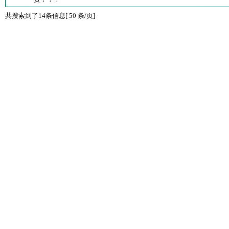
共搜索到了14条信息[ 50 条/页]