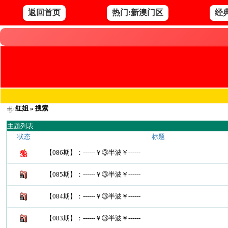
返回首页
热门:新澳门区
经
红姐
» 搜索
主题列表
状态
标题
【086期】：------￥③半波￥------
【085期】：------￥③半波￥------
【084期】：------￥③半波￥------
【083期】：------￥③半波￥------