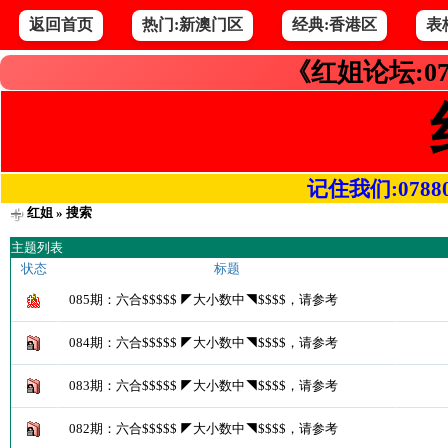
返回首页
热门:新澳门区
经典:香港区
表
《红姐论坛:07
记住我们:078800.
红姐
» 搜索
主题列表
状态
标题
085期：六合$$$$$ ◤大小数中◥$$$$，请参考
084期：六合$$$$$ ◤大小数中◥$$$$，请参考
083期：六合$$$$$ ◤大小数中◥$$$$，请参考
082期：六合$$$$$ ◤大小数中◥$$$$，请参考