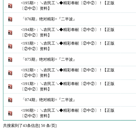
<195期>：↘农民工↘◆精彩奉献〔②中②〕！【正版
〔②中②〕资料】
「076期」绝对精彩=『二半波』
<194期>：↘农民工↘◆精彩奉献〔②中②〕！【正版
〔②中②〕资料】
<193期>：↘农民工↘◆精彩奉献〔②中②〕！【正版
〔②中②〕资料】
「075期」绝对精彩=『二半波』
<192期>：↘农民工↘◆精彩奉献〔②中②〕！【正版
〔②中②〕资料】
<191期>：↘农民工↘◆精彩奉献〔②中②〕！【正版
〔②中②〕资料】
「074期」绝对精彩=『二半波』
<190期>：↘农民工↘◆精彩奉献〔②中②〕！【正版
〔②中②〕资料】
共搜索到了43条信息[ 50 条/页]