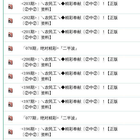
<203期>：↘农民工↘◆精彩奉献〔②中②〕！【正版
〔②中②〕资料】
<202期>：↘农民工↘◆精彩奉献〔②中②〕！【正版
〔②中②〕资料】
<201期>：↘农民工↘◆精彩奉献〔②中②〕！【正版
〔②中②〕资料】
「078期」绝对精彩=『二半波』
<200期>：↘农民工↘◆精彩奉献〔②中②〕！【正版
〔②中②〕资料】
<199期>：↘农民工↘◆精彩奉献〔②中②〕！【正版
〔②中②〕资料】
<198期>：↘农民工↘◆精彩奉献〔②中②〕！【正版
〔②中②〕资料】
<197期>：↘农民工↘◆精彩奉献〔②中②〕！【正版
〔②中②〕资料】
「077期」绝对精彩=『二半波』
<196期>：↘农民工↘◆精彩奉献〔②中②〕！【正版
〔②中②〕资料】