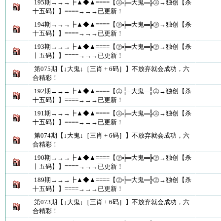
195期→→→┣▲◆▲====【㊣╬═大鬼═╬㊣→独创【杀
十五码】】====→→→已更新！
194期→→→┣▲◆▲====【㊣╬═大鬼═╬㊣→独创【杀
十五码】】====→→→已更新！
193期→→→┣▲◆▲====【㊣╬═大鬼═╬㊣→独创【杀
十五码】】====→→→已更新！
第075期【↓大鬼↓［三肖 + 6码］】不放弃就会成功，六
合精彩！
192期→→→┣▲◆▲====【㊣╬═大鬼═╬㊣→独创【杀
十五码】】====→→→已更新！
191期→→→┣▲◆▲====【㊣╬═大鬼═╬㊣→独创【杀
十五码】】====→→→已更新！
第074期【↓大鬼↓［三肖 + 6码］】不放弃就会成功，六
合精彩！
190期→→→┣▲◆▲====【㊣╬═大鬼═╬㊣→独创【杀
十五码】】====→→→已更新！
189期→→→┣▲◆▲====【㊣╬═大鬼═╬㊣→独创【杀
十五码】】====→→→已更新！
第073期【↓大鬼↓［三肖 + 6码］】不放弃就会成功，六
合精彩！