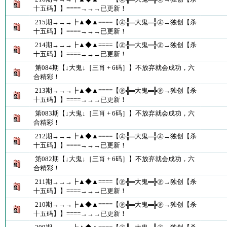
十五码】】====→→→已更新！
215期→→→┣▲◆▲====【㊣╬═大鬼═╬㊣→独创【杀
十五码】】====→→→已更新！
214期→→→┣▲◆▲====【㊣╬═大鬼═╬㊣→独创【杀
十五码】】====→→→已更新！
第084期【↓大鬼↓［三肖 + 6码］】不放弃就会成功，六
合精彩！
213期→→→┣▲◆▲====【㊣╬═大鬼═╬㊣→独创【杀
十五码】】====→→→已更新！
第083期【↓大鬼↓［三肖 + 6码］】不放弃就会成功，六
合精彩！
212期→→→┣▲◆▲====【㊣╬═大鬼═╬㊣→独创【杀
十五码】】====→→→已更新！
第082期【↓大鬼↓［三肖 + 6码］】不放弃就会成功，六
合精彩！
211期→→→┣▲◆▲====【㊣╬═大鬼═╬㊣→独创【杀
十五码】】====→→→已更新！
210期→→→┣▲◆▲====【㊣╬═大鬼═╬㊣→独创【杀
十五码】】====→→→已更新！