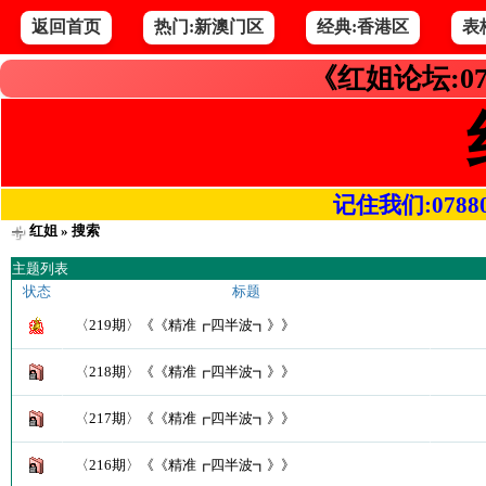
返回首页
热门:新澳门区
经典:香港区
表
《红姐论坛:07
记住我们:078800.
红姐
» 搜索
主题列表
状态
标题
〈219期〉《《精准┏四半波┓》》
〈218期〉《《精准┏四半波┓》》
〈217期〉《《精准┏四半波┓》》
〈216期〉《《精准┏四半波┓》》