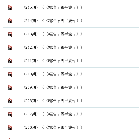
〈215期〉《《精准┏四半波┓》》
〈214期〉《《精准┏四半波┓》》
〈213期〉《《精准┏四半波┓》》
〈212期〉《《精准┏四半波┓》》
〈211期〉《《精准┏四半波┓》》
〈210期〉《《精准┏四半波┓》》
〈209期〉《《精准┏四半波┓》》
〈208期〉《《精准┏四半波┓》》
〈207期〉《《精准┏四半波┓》》
〈206期〉《《精准┏四半波┓》》