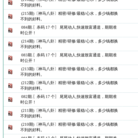
不到的好料。
(215期)〔神马八卦〕精密/研修/最稳/心水，多少钱都换
不到的好料。
084期.〖杀码 17 个〗 尾尾动人,快速致富通道，期期准
时公开！
(214期)〔神马八卦〕精密/研修/最稳/心水，多少钱都换
不到的好料。
083期.〖杀码 17 个〗 尾尾动人,快速致富通道，期期准
时公开！
(213期)〔神马八卦〕精密/研修/最稳/心水，多少钱都换
不到的好料。
(212期)〔神马八卦〕精密/研修/最稳/心水，多少钱都换
不到的好料。
082期.〖杀码 17 个〗 尾尾动人,快速致富通道，期期准
时公开！
(211期)〔神马八卦〕精密/研修/最稳/心水，多少钱都换
不到的好料。
(210期)〔神马八卦〕精密/研修/最稳/心水，多少钱都换
不到的好料。