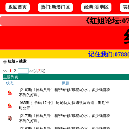
返回首页
热门:新澳门区
经典:香港区
表
《红姐论坛:07
记住我们:078800.
红姐
» 搜索
<<
1
2
>>
[共
2
页]
主题列表
状态
标题
(218期)〔神马八卦〕精密/研修/最稳/心水，多少钱都换
不到的好料。
085期.〖杀码 17 个〗 尾尾动人,快速致富通道，期期准
时公开！
(217期)〔神马八卦〕精密/研修/最稳/心水，多少钱都换
不到的好料。
(216期)〔神马八卦〕精密/研修/最稳/心水，多少钱都换