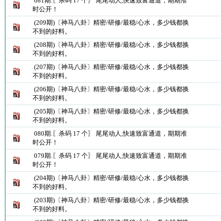
081期.〖杀码 17 个〗 尾尾动人,快速致富通道，期期准
时公开！
(209期)〔神马八卦〕精密/研修/最稳/心水，多少钱都换
不到的好料。
(208期)〔神马八卦〕精密/研修/最稳/心水，多少钱都换
不到的好料。
(207期)〔神马八卦〕精密/研修/最稳/心水，多少钱都换
不到的好料。
(206期)〔神马八卦〕精密/研修/最稳/心水，多少钱都换
不到的好料。
(205期)〔神马八卦〕精密/研修/最稳/心水，多少钱都换
不到的好料。
080期.〖杀码 17 个〗 尾尾动人,快速致富通道，期期准
时公开！
079期.〖杀码 17 个〗 尾尾动人,快速致富通道，期期准
时公开！
(204期)〔神马八卦〕精密/研修/最稳/心水，多少钱都换
不到的好料。
(203期)〔神马八卦〕精密/研修/最稳/心水，多少钱都换
不到的好料。