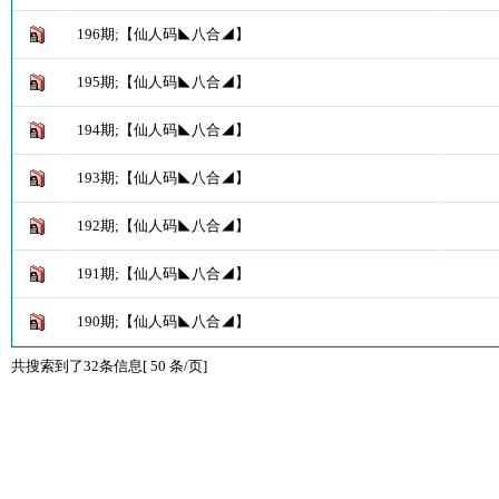
196期;【仙人码◣八合◢】
195期;【仙人码◣八合◢】
194期;【仙人码◣八合◢】
193期;【仙人码◣八合◢】
192期;【仙人码◣八合◢】
191期;【仙人码◣八合◢】
190期;【仙人码◣八合◢】
共搜索到了32条信息[ 50 条/页]