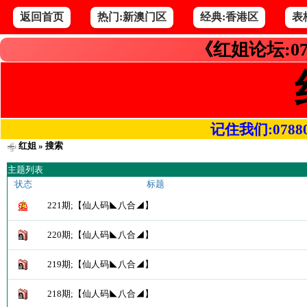
返回首页
热门:新澳门区
经典:香港区
表
《红姐论坛:07
记住我们:078800.
红姐
» 搜索
主题列表
状态
标题
221期;【仙人码◣八合◢】
220期;【仙人码◣八合◢】
219期;【仙人码◣八合◢】
218期;【仙人码◣八合◢】