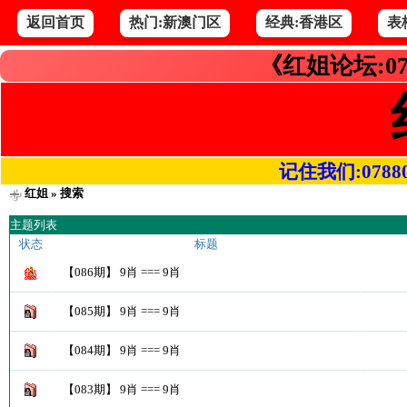
返回首页
热门:新澳门区
经典:香港区
表
《红姐论坛:07
记住我们:078800.
红姐
» 搜索
主题列表
状态
标题
【086期】 9肖 === 9肖
【085期】 9肖 === 9肖
【084期】 9肖 === 9肖
【083期】 9肖 === 9肖