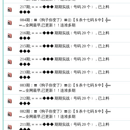
217期;＝＝＝◆◆◆ 期期实战﹛号码 20 个﹜，已上料
◆◆◆
084期：〓《狗子你变了》〓㊣【＄杀十七码＄中】╬═
═→全网最早,已更新！！连准多期
216期;＝＝＝◆◆◆ 期期实战﹛号码 20 个﹜，已上料
◆◆◆
215期;＝＝＝◆◆◆ 期期实战﹛号码 20 个﹜，已上料
◆◆◆
214期;＝＝＝◆◆◆ 期期实战﹛号码 20 个﹜，已上料
◆◆◆
213期;＝＝＝◆◆◆ 期期实战﹛号码 20 个﹜，已上料
◆◆◆
083期：〓《狗子你变了》〓㊣【＄杀十七码＄中】╬═
═→全网最早,已更新！！连准多期
212期;＝＝＝◆◆◆ 期期实战﹛号码 20 个﹜，已上料
◆◆◆
082期：〓《狗子你变了》〓㊣【＄杀十七码＄中】╬═
═→全网最早,已更新！！连准多期
211期;＝＝＝◆◆◆ 期期实战﹛号码 20 个﹜，已上料
◆◆◆