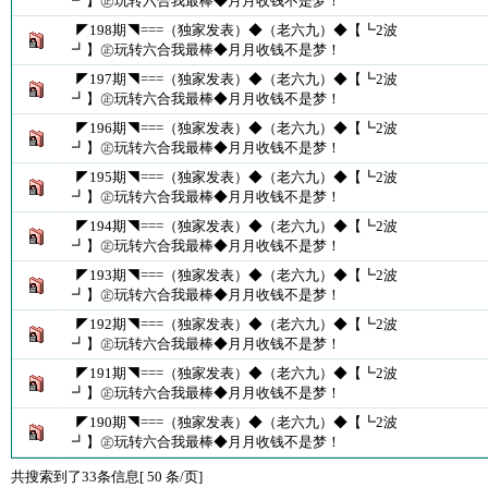
┛】㊣玩转六合我最棒◆月月收钱不是梦！
◤198期◥===（独家发表）◆（老六九）◆【┗2波
┛】㊣玩转六合我最棒◆月月收钱不是梦！
◤197期◥===（独家发表）◆（老六九）◆【┗2波
┛】㊣玩转六合我最棒◆月月收钱不是梦！
◤196期◥===（独家发表）◆（老六九）◆【┗2波
┛】㊣玩转六合我最棒◆月月收钱不是梦！
◤195期◥===（独家发表）◆（老六九）◆【┗2波
┛】㊣玩转六合我最棒◆月月收钱不是梦！
◤194期◥===（独家发表）◆（老六九）◆【┗2波
┛】㊣玩转六合我最棒◆月月收钱不是梦！
◤193期◥===（独家发表）◆（老六九）◆【┗2波
┛】㊣玩转六合我最棒◆月月收钱不是梦！
◤192期◥===（独家发表）◆（老六九）◆【┗2波
┛】㊣玩转六合我最棒◆月月收钱不是梦！
◤191期◥===（独家发表）◆（老六九）◆【┗2波
┛】㊣玩转六合我最棒◆月月收钱不是梦！
◤190期◥===（独家发表）◆（老六九）◆【┗2波
┛】㊣玩转六合我最棒◆月月收钱不是梦！
共搜索到了33条信息[ 50 条/页]