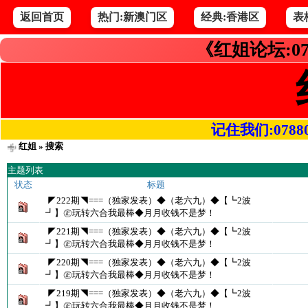
返回首页
热门:新澳门区
经典:香港区
表
《红姐论坛:07
记住我们:078800.
红姐
» 搜索
主题列表
状态
标题
◤222期◥===（独家发表）◆（老六九）◆【┗2波
┛】㊣玩转六合我最棒◆月月收钱不是梦！
◤221期◥===（独家发表）◆（老六九）◆【┗2波
┛】㊣玩转六合我最棒◆月月收钱不是梦！
◤220期◥===（独家发表）◆（老六九）◆【┗2波
┛】㊣玩转六合我最棒◆月月收钱不是梦！
◤219期◥===（独家发表）◆（老六九）◆【┗2波
┛】㊣玩转六合我最棒◆月月收钱不是梦！