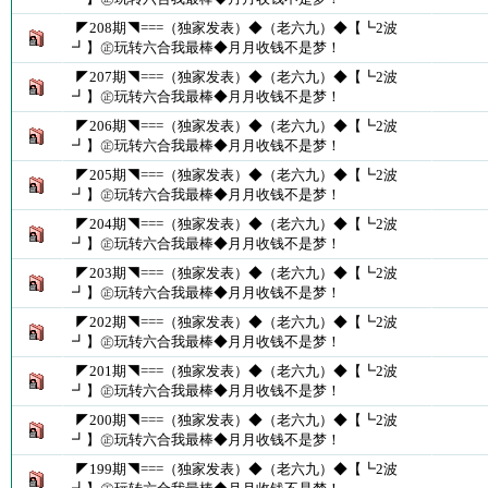
◤208期◥===（独家发表）◆（老六九）◆【┗2波
┛】㊣玩转六合我最棒◆月月收钱不是梦！
◤207期◥===（独家发表）◆（老六九）◆【┗2波
┛】㊣玩转六合我最棒◆月月收钱不是梦！
◤206期◥===（独家发表）◆（老六九）◆【┗2波
┛】㊣玩转六合我最棒◆月月收钱不是梦！
◤205期◥===（独家发表）◆（老六九）◆【┗2波
┛】㊣玩转六合我最棒◆月月收钱不是梦！
◤204期◥===（独家发表）◆（老六九）◆【┗2波
┛】㊣玩转六合我最棒◆月月收钱不是梦！
◤203期◥===（独家发表）◆（老六九）◆【┗2波
┛】㊣玩转六合我最棒◆月月收钱不是梦！
◤202期◥===（独家发表）◆（老六九）◆【┗2波
┛】㊣玩转六合我最棒◆月月收钱不是梦！
◤201期◥===（独家发表）◆（老六九）◆【┗2波
┛】㊣玩转六合我最棒◆月月收钱不是梦！
◤200期◥===（独家发表）◆（老六九）◆【┗2波
┛】㊣玩转六合我最棒◆月月收钱不是梦！
◤199期◥===（独家发表）◆（老六九）◆【┗2波