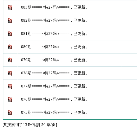
083期=====≮特27码≯=====，已更新。
082期=====≮特27码≯=====，已更新。
081期=====≮特27码≯=====，已更新。
080期=====≮特27码≯=====，已更新。
079期=====≮特27码≯=====，已更新。
078期=====≮特27码≯=====，已更新。
077期=====≮特27码≯=====，已更新。
076期=====≮特27码≯=====，已更新。
075期=====≮特27码≯=====，已更新。
共搜索到了13条信息[ 50 条/页]