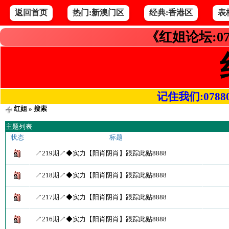
返回首页
热门:新澳门区
经典:香港区
表
《红姐论坛:07
记住我们:078800.
红姐
» 搜索
主题列表
状态
标题
↗219期↗◆实力【阳肖阴肖】跟踪此贴8888
↗218期↗◆实力【阳肖阴肖】跟踪此贴8888
↗217期↗◆实力【阳肖阴肖】跟踪此贴8888
↗216期↗◆实力【阳肖阴肖】跟踪此贴8888