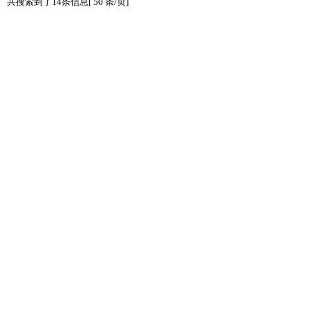
共搜索到了14条信息[ 50 条/页]