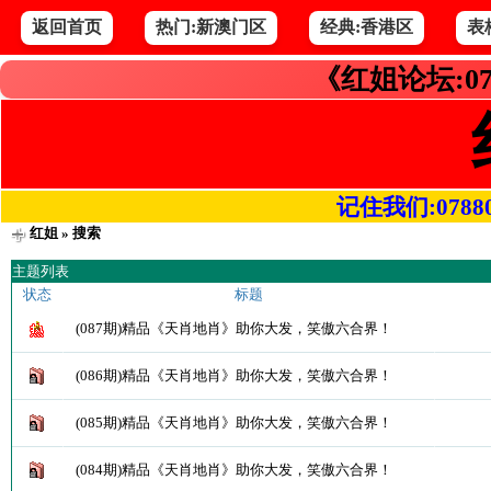
返回首页
热门:新澳门区
经典:香港区
表
《红姐论坛:07
记住我们:078800.
红姐
» 搜索
主题列表
状态
标题
(087期)精品《天肖地肖》助你大发，笑傲六合界！
(086期)精品《天肖地肖》助你大发，笑傲六合界！
(085期)精品《天肖地肖》助你大发，笑傲六合界！
(084期)精品《天肖地肖》助你大发，笑傲六合界！