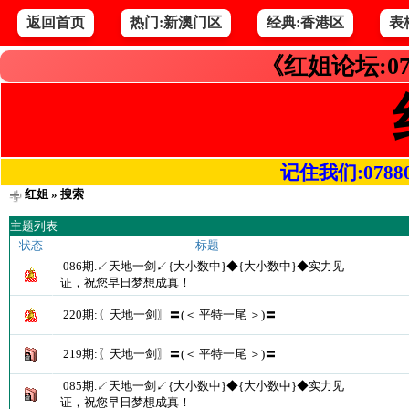
返回首页
热门:新澳门区
经典:香港区
表
《红姐论坛:07
记住我们:078800.
红姐
» 搜索
主题列表
状态
标题
086期.↙天地一剑↙{大小数中}◆{大小数中}◆实力见
证，祝您早日梦想成真！
220期:〖天地一剑〗〓(＜ 平特一尾 ＞)〓
219期:〖天地一剑〗〓(＜ 平特一尾 ＞)〓
085期.↙天地一剑↙{大小数中}◆{大小数中}◆实力见
证，祝您早日梦想成真！