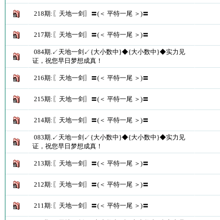
218期:〖天地一剑〗〓(＜ 平特一尾 ＞)〓
217期:〖天地一剑〗〓(＜ 平特一尾 ＞)〓
084期.↙天地一剑↙{大小数中}◆{大小数中}◆实力见
证，祝您早日梦想成真！
216期:〖天地一剑〗〓(＜ 平特一尾 ＞)〓
215期:〖天地一剑〗〓(＜ 平特一尾 ＞)〓
214期:〖天地一剑〗〓(＜ 平特一尾 ＞)〓
083期.↙天地一剑↙{大小数中}◆{大小数中}◆实力见
证，祝您早日梦想成真！
213期:〖天地一剑〗〓(＜ 平特一尾 ＞)〓
212期:〖天地一剑〗〓(＜ 平特一尾 ＞)〓
211期:〖天地一剑〗〓(＜ 平特一尾 ＞)〓