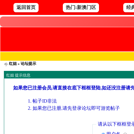
返回首页
热门:新澳门区
经
红姐
» 论坛提示
红姐 提示信息
如果您已注册会员,请直接在底下框框登陆,如还没注册请
帖子ID非法
如果您已注册,请先登录论坛即可游览帖子
请从以下框框登