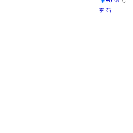
用户名
密 码