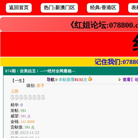
返回首页
热门:新澳门区
经典:香港区
表
《红姐论坛:078800
记住我们:078800.
074期﹛吉美凶丑﹜---━绝对全网最稳---
导航
本帖查看
8131
次
查看〖
【一生】
级别:
新手
上路
精华:
0
发帖:
591
威望:
591 点
金钱:
242 RMB
贡献值:
591 点
注册:2023-11-22