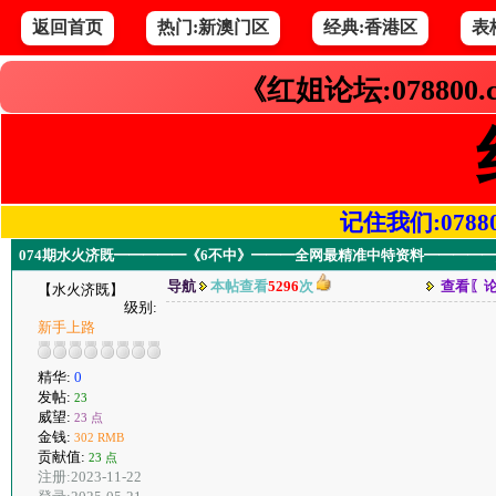
返回首页
热门:新澳门区
经典:香港区
表
《红姐论坛:078800
记住我们:078800.
074期水火济既━━━━━《6不中》━━━全网最精准中特资料━━━━━
导航
本帖查看
5296
次
查看〖
【水火济既】
级别:
新手上路
精华:
0
发帖:
23
威望:
23 点
金钱:
302 RMB
贡献值:
23 点
注册:2023-11-22