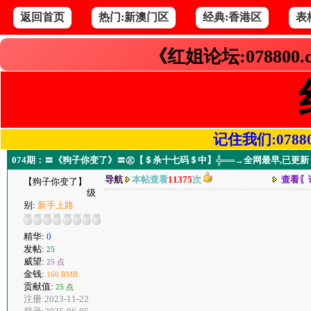
返回首页
热门:新澳门区
经典:香港区
表
《红姐论坛:078800
记住我们:078800.
074期：〓《狗子你变了》〓㊣【＄杀十七码＄中】╬══→全网最早,已更
导航
本帖查看
11375
次
查看〖
【狗子你变了】
级
别:
新手上路
精华:
0
发帖:
25
威望:
25 点
金钱:
160 RMB
贡献值:
25 点
注册:2023-11-22