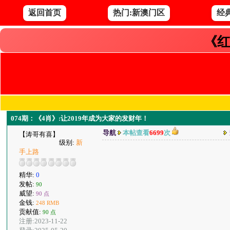
返回首页
热门:新澳门区
经
《红
074期：《4肖》:让2019年成为大家的发财年！
导航
本帖查看
6699
次
【涛哥有喜】
级别:
新
手上路
精华:
0
发帖:
90
威望:
90 点
金钱:
248 RMB
贡献值:
90 点
注册:2023-11-22