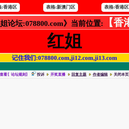
典:香港区
表格:新澳门区
表格:香港区
【香
姐论坛:078800.com》当前位置:
红姐
记住我们:078800.com,ji12.com,ji13.com
查看〖论坛规则〗
投诉
开奖直播
回复主题
作者编辑
关闭本页