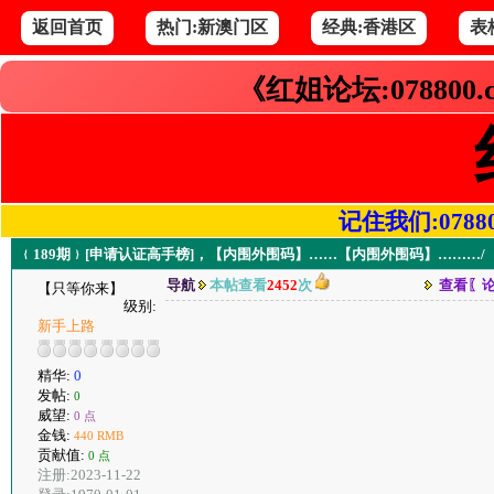
返回首页
热门:新澳门区
经典:香港区
表
《红姐论坛:078800
记住我们:078800.
﹛189期﹜[申请认证高手榜]，【内围外围码】……【内围外围码】………/
导航
本帖查看
2452
次
查看〖
【只等你来】
级别:
新手上路
精华:
0
发帖:
0
威望:
0 点
金钱:
440 RMB
贡献值:
0 点
注册:2023-11-22