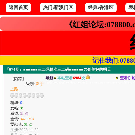
返回首页
热门:新澳门区
经典:香港区
表
《红姐论坛:078800
记住我们:078800.
『074期』■■■■■■三二码精准三二码■■■■■■共创美好的明天
导航
本帖查看
6984
次
查看〖
【陌凉】
级别:
新手
上路
精华:
0
发帖:
31
威望:
31 点
金钱:
342 RMB
贡献值:
31 点
注册:2023-11-22